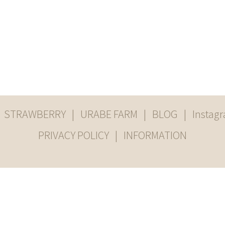
STRAWBERRY
URABE FARM
BLOG
Instag
PRIVACY POLICY
INFORMATION